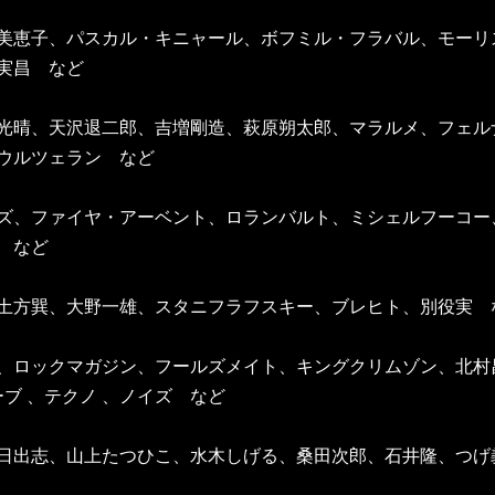
美恵子、パスカル・キニャール、ボフミル・フラバル、モーリ
実昌 など
光晴、天沢退二郎、吉増剛造、萩原朔太郎、マラルメ、フェル
パウルツェラン など
ズ、ファイヤ・アーベント、ロランバルト、ミシェルフーコー
ン など
土方巽、大野一雄、スタニフラフスキー、ブレヒト、別役実 
、ロックマガジン、フールズメイト、キングクリムゾン、北村
ーブ 、テクノ 、ノイズ など
日出志、山上たつひこ、水木しげる、桑田次郎、石井隆、つげ義