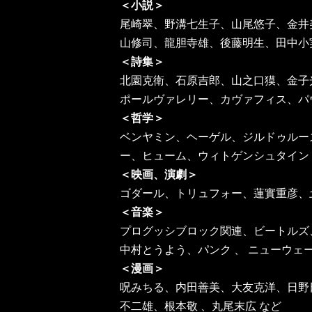
＜小説＞
尾崎翠、野溝七生子、山尾悠子、金井
山修司、龍胆寺雄、後藤明生、田中小
＜詩集＞
北園克衛、石原吉郎、山之口獏、金子
ポールヴァレリー、カヴァフィス、
＜哲学＞
ベンヤミン、ヘーゲル、ジルドゥルー
ー、ヒューム、ウィトゲンシュタイ
＜映画、演劇＞
ゴダール、トリュフォー、蓮實重彦、
＜音楽＞
プログッシブロック関連、ビートルズ
中村とうよう、パンク 、 ニューウェ
＜漫画＞
呪みちる、内田善美、大友克洋、日野
不二雄、根本敬 、丸尾末広 など