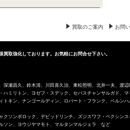
した。横浜市の日本史関係の専門書、学術書など
。
買取のご案内
お問
しました。横浜市のキリスト教関係の専門書、
いたします。
た。横浜市の哲学関係の古本買取いたします。
張買取強化しております。お気軽にお問合せ下さい。
ました。横浜市の刀剣関係の古本買取いたしま
しました。横浜市の歴史の古本、専門書、学術書
、深瀬昌久、鈴木清、川田喜久治、東松照明、北井一夫、渡辺
。
・ハミリトン、ヨゼフ・スデック、セバスチャンサルガド、マ
ィトキン、ナンゴールディン、ロバート・フランク、ベルンハ
た。横浜市の歴史の古本、専門書、学術書の古本
ャクソンポロック、デビッドリンチ、ズジスワフ・ベクシンス
ルソン、ヨウジヤマモト、マルタンマルジェラ など