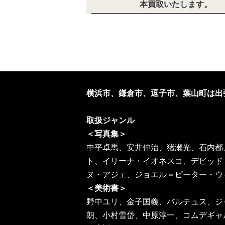
本買取いたします。
2020/06/05
日本史の古本入荷しま
の古本買取いたします
2020/06/03
キリスト教の古本入荷
学術書などの古本買取
2020/06/01
哲学の古本入荷しまし
横浜市、鎌倉市、逗子市、葉山町は出
2020/05/30
刀剣関係の古本入荷し
取扱ジャンル
す。
＜写真集＞
2020/05/29
横浜の歴史の古本入荷
中平卓馬、安井仲治、猪瀬光、石内都
の古本買取いたします
ト、イリーナ・イオネスコ、デビッド
ヌ・アジェ、ジョエル＝ピーター・ウ
2020/05/27
歴史の古本入荷しまし
＜美術書＞
買取いたします。
野中ユリ、金子国義、バルテュス、ジ
朗、小村雪岱、中原淳一、コムデギャ