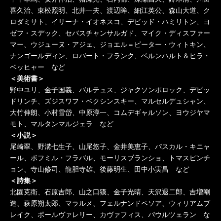
喜久治、東松照明、北井一夫、渡辺眸、細江英公、森山大道、ク
ロダミサト、イリーナ・イオネスコ、デビッド・ハミリトン、ヨ
ゼフ・スデック、セバスチャンサルガド、マイク・ディスファー
マー、ウジューヌ・アジェ、ジョエル＝ピーター・ウィトキン、
ナンゴールディン、ロバート・フランク、ベルンハルト＆ヒラ・
ベッヒャー など
＜美術書＞
野中ユリ、金子国義、バルテュス、ジャクソンポロック、デビッ
ドリンチ、ズジスワフ・ベクシンスキー、マルセルデュシャン、
大竹伸朗、小村雪岱、中原淳一、コムデギャルソン、ヨウジヤマ
モト、マルタンマルジェラ など
＜小説＞
尾崎翠、野溝七生子、山尾悠子、金井美恵子、パスカル・キニャ
ール、ボフミル・フラバル、モーリスブランショ、トマスピンチ
ョン、寺山修司、龍胆寺雄、後藤明生、田中小実昌 など
＜詩集＞
北園克衛、石原吉郎、山之口獏、金子光晴、天沢退二郎、吉増剛
造、萩原朔太郎、マラルメ、フェルナンドペソア、ウィリアムブ
レイク、ポールヴァレリー、カヴァフィス、パウルツェラン な