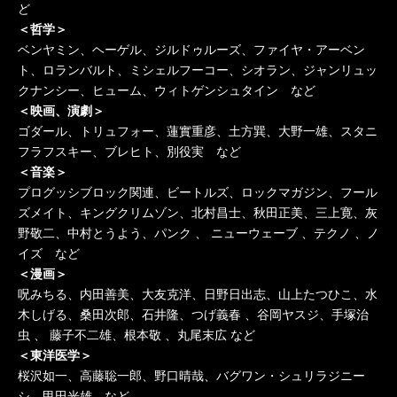
ど
＜哲学＞
ベンヤミン、ヘーゲル、ジルドゥルーズ、ファイヤ・アーベン
ト、ロランバルト、ミシェルフーコー、シオラン、ジャンリュッ
クナンシー、ヒューム、ウィトゲンシュタイン など
＜映画、演劇＞
ゴダール、トリュフォー、蓮實重彦、土方巽、大野一雄、スタニ
フラフスキー、ブレヒト、別役実 など
＜音楽＞
プログッシブロック関連、ビートルズ、ロックマガジン、フール
ズメイト、キングクリムゾン、北村昌士、秋田正美、三上寛、灰
野敬二、中村とうよう、パンク 、 ニューウェーブ 、テクノ 、ノ
イズ など
＜漫画＞
呪みちる、内田善美、大友克洋、日野日出志、山上たつひこ、水
木しげる、桑田次郎、石井隆、つげ義春 、谷岡ヤスジ、手塚治
虫 、 藤子不二雄、根本敬 、丸尾末広 など
＜東洋医学＞
桜沢如一、高藤聡一郎、野口晴哉、バグワン・シュリラジニー
シ、甲田光雄 など