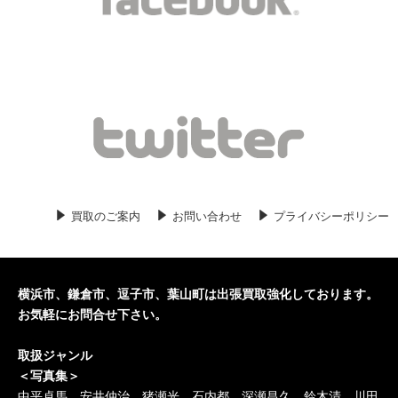
2020/06/03
キリスト教の古本入荷しました。横
浜市のキリスト教関係の専門書、学術
書などの古本買取いたします。
2020/06/01
哲学の古本入荷しました。横浜市の哲
学関係の古本買取いたします。
2020/05/30
刀剣関係の古本入荷しました。横浜市
の刀剣関係の古本買取いたします。
買取のご案内
お問い合わせ
プライバシーポリシー
2020/05/29
横浜の歴史の古本入荷しました。横浜
市の歴史の古本、専門書、学術書の古
本買取いたします。
横浜市、鎌倉市、逗子市、葉山町は出張買取強化しております。
2020/05/27
歴史の古本入荷しました。横浜市の歴
お気軽にお問合せ下さい。
史の古本、専門書、学術書の古本買取
取扱ジャンル
いたします。
＜写真集＞
中平卓馬、安井仲治、猪瀬光、石内都、深瀬昌久、鈴木清、川田