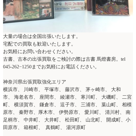
大量の場合は全国出張いたします。
宅配での買取も歓迎いたします。
お気軽にお問い合わせください。
古書、古本の出張買取をご検討の際は古書 馬燈書房。
tel
045-262−1250
までお気軽にお電話ください。
神奈川県出張買取強化エリア
横浜市、
川崎市、
平塚市、
藤沢市、
茅ヶ崎市、
大和
市、
海老名市、
座間市、
綾瀬市、
寒川町、
大磯町、
二宮
町、
横須賀市、
鎌倉市、
逗子市、
三浦市、
葉山町、
相模
原市、
秦野市、厚木市、
伊勢原市、
愛川町、
清川村、
南
足柄市、
中井町、
大井町、
松田町、
山北町、
開成町、小
田原市、
箱根町、
真鶴町、
湯河原町