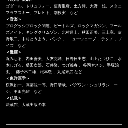
ゴダール、トリュフォー、蓮實重彦、土方巽、大野一雄、スタニ
フラフスキー、ブレヒト、別役実 など
＜音楽＞
プログッシブロック関連、ビートルズ、ロックマガジン、フール
ズメイト、キングクリムゾン、北村昌士、秋田正美、三上寛、灰
野敬二、中村とうよう、パンク 、 ニューウェーブ 、テクノ 、ノ
イズ など
＜漫画＞
呪みちる、内田善美、大友克洋、日野日出志、山上たつひこ、水
木しげる、桑田次郎、石井隆、つげ義春 、谷岡ヤスジ、手塚治
虫 、 藤子不二雄、根本敬 、丸尾末広 など
＜東洋医学＞
桜沢如一、高藤聡一郎、野口晴哉、バグワン・シュリラジニー
シ、甲田光雄 など
＜仏教＞
法蔵館、大蔵出版の本