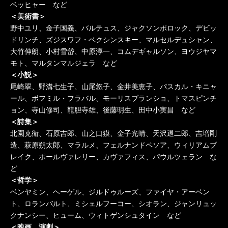
ベッヒャー など
＜美術書＞
野中ユリ、金子国義、バルテュス、ジャクソンポロック、デビッ
ドリンチ、ズジスワフ・ベクシンスキー、マルセルデュシャン、
大竹伸朗、小村雪岱、中原淳一、コムデギャルソン、ヨウジヤマ
モト、マルタンマルジェラ など
＜小説＞
尾崎翠、野溝七生子、山尾悠子、金井美恵子、パスカル・キニャ
ール、ボフミル・フラバル、モーリスブランショ、トマスピンチ
ョン、寺山修司、龍胆寺雄、後藤明生、田中小実昌 など
＜詩集＞
北園克衛、石原吉郎、山之口獏、金子光晴、天沢退二郎、吉増剛
造、萩原朔太郎、マラルメ、フェルナンドペソア、ウィリアムブ
レイク、ポールヴァレリー、カヴァフィス、パウルツェラン な
ど
＜哲学＞
ベンヤミン、ヘーゲル、ジルドゥルーズ、ファイヤ・アーベン
ト、ロランバルト、ミシェルフーコー、シオラン、ジャンリュッ
クナンシー、ヒューム、ウィトゲンシュタイン など
＜映画、演劇＞