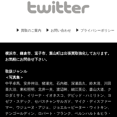
2020/06/01
哲学の古本入荷しました。横浜市の哲
学関係の古本買取いたします。
2020/05/30
刀剣関係の古本入荷しました。横浜市
の刀剣関係の古本買取いたします。
買取のご案内
お問い合わせ
プライバシーポリシー
2020/05/29
横浜の歴史の古本入荷しました。横浜
市の歴史の古本、専門書、学術書の古
本買取いたします。
横浜市、鎌倉市、逗子市、葉山町は出張買取強化しております。
2020/05/27
歴史の古本入荷しました。横浜市の歴
お気軽にお問合せ下さい。
史の古本、専門書、学術書の古本買取
取扱ジャンル
いたします。
＜写真集＞
中平卓馬、安井仲治、猪瀬光、石内都、深瀬昌久、鈴木清、川田
喜久治、東松照明、北井一夫、渡辺眸、細江英公、森山大道、ク
ロダミサト、イリーナ・イオネスコ、デビッド・ハミリトン、ヨ
ゼフ・スデック、セバスチャンサルガド、マイク・ディスファー
マー、ウジューヌ・アジェ、ジョエル＝ピーター・ウィトキン、
ナンゴールディン、ロバート・フランク、ベルンハルト＆ヒラ・