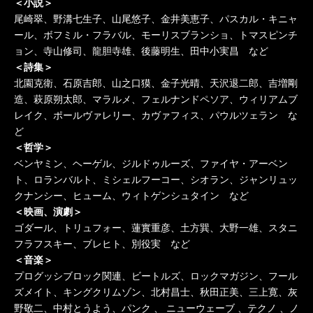
＜小説＞
尾崎翠、野溝七生子、山尾悠子、金井美恵子、パスカル・キニャ
ール、ボフミル・フラバル、モーリスブランショ、トマスピンチ
ョン、寺山修司、龍胆寺雄、後藤明生、田中小実昌 など
＜詩集＞
北園克衛、石原吉郎、山之口獏、金子光晴、天沢退二郎、吉増剛
造、萩原朔太郎、マラルメ、フェルナンドペソア、ウィリアムブ
レイク、ポールヴァレリー、カヴァフィス、パウルツェラン な
ど
＜哲学＞
ベンヤミン、ヘーゲル、ジルドゥルーズ、ファイヤ・アーベン
ト、ロランバルト、ミシェルフーコー、シオラン、ジャンリュッ
クナンシー、ヒューム、ウィトゲンシュタイン など
＜映画、演劇＞
ゴダール、トリュフォー、蓮實重彦、土方巽、大野一雄、スタニ
フラフスキー、ブレヒト、別役実 など
＜音楽＞
プログッシブロック関連、ビートルズ、ロックマガジン、フール
ズメイト、キングクリムゾン、北村昌士、秋田正美、三上寛、灰
野敬二、中村とうよう、パンク 、 ニューウェーブ 、テクノ 、ノ