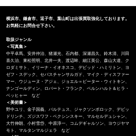
市の歴史の古本、専門書、学術書の古
本買取いたします。
横浜市、鎌倉市、逗子市、葉山町は出張買取強化しております。
2020/05/27
歴史の古本入荷しました。横浜市の歴
お気軽にお問合せ下さい。
史の古本、専門書、学術書の古本買取
取扱ジャンル
いたします。
＜写真集＞
中平卓馬、安井仲治、猪瀬光、石内都、深瀬昌久、鈴木清、川田
喜久治、東松照明、北井一夫、渡辺眸、細江英公、森山大道、ク
ロダミサト、イリーナ・イオネスコ、デビッド・ハミリトン、ヨ
ゼフ・スデック、セバスチャンサルガド、マイク・ディスファー
マー、ウジューヌ・アジェ、ジョエル＝ピーター・ウィトキン、
ナンゴールディン、ロバート・フランク、ベルンハルト＆ヒラ・
ベッヒャー など
＜美術書＞
野中ユリ、金子国義、バルテュス、ジャクソンポロック、デビッ
ドリンチ、ズジスワフ・ベクシンスキー、マルセルデュシャン、
大竹伸朗、小村雪岱、中原淳一、コムデギャルソン、ヨウジヤマ
モト、マルタンマルジェラ など