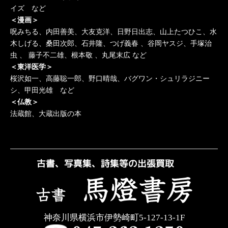
イズ など
＜漫画＞
呪みちる、内田善美、大友克洋、日野日出志、山上たつひこ、水
木しげる、桑田次郎、石井隆、つげ義春 、谷岡ヤスジ、手塚治
虫 、 藤子不二雄、根本敬 、丸尾末広 など
＜東洋医学＞
桜沢如一、高藤聡一郎、野口晴哉、バグワン・シュリラジニー
シ、甲田光雄 など
＜仏教＞
法蔵館、大蔵出版の本
神奈川県横浜市伊勢崎町5-127-13-1F