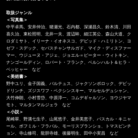
史の古本、専門書、学術書の古本買取
取扱ジャンル
いたします。
＜写真集＞
中平卓馬、安井仲治、猪瀬光、石内都、深瀬昌久、鈴木清、川田
喜久治、東松照明、北井一夫、渡辺眸、細江英公、森山大道、ク
ロダミサト、イリーナ・イオネスコ、デビッド・ハミリトン、ヨ
ゼフ・スデック、セバスチャンサルガド、マイク・ディスファー
マー、ウジューヌ・アジェ、ジョエル＝ピーター・ウィトキン、
ナンゴールディン、ロバート・フランク、ベルンハルト＆ヒラ・
ベッヒャー など
＜美術書＞
野中ユリ、金子国義、バルテュス、ジャクソンポロック、デビッ
ドリンチ、ズジスワフ・ベクシンスキー、マルセルデュシャン、
大竹伸朗、小村雪岱、中原淳一、コムデギャルソン、ヨウジヤマ
モト、マルタンマルジェラ など
＜小説＞
尾崎翠、野溝七生子、山尾悠子、金井美恵子、パスカル・キニャ
ール、ボフミル・フラバル、モーリスブランショ、トマスピンチ
ョン、寺山修司、龍胆寺雄、後藤明生、田中小実昌 など