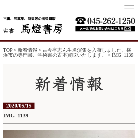
togg
navi
TOP
>
新着情報
>
古今亭志ん生名演集を入荷しました。横
浜市の専門書、学術書の古本買取いたします。
>
IMG_1139
2020/05/15
IMG_1139