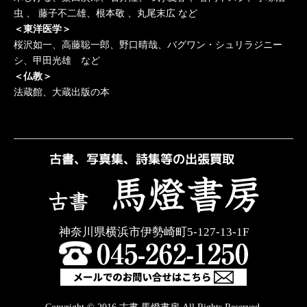
虫 、 藤子不二雄、根本敬 、丸尾末広 など
＜東洋医学＞
桜沢如一、高藤聡一郎、野口晴哉、バグワン・シュリラジニー
シ、甲田光雄 など
＜仏教＞
法蔵館、大蔵出版の本
神奈川県横浜市伊勢崎町5-127-13-1F