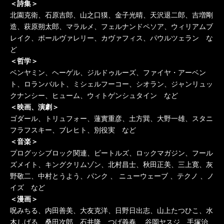
＜詩集＞
北園克衛、石原吉郎、山之口獏、金子光晴、天沢退二郎、吉増剛
造、萩原朔太郎、マラルメ、フェルナンドペソア、ウィリアムブ
レイク、ポールヴァレリー、カヴァフィス、パウルツェラン な
ど
＜哲学＞
ベンヤミン、ヘーゲル、ジルドゥルーズ、ファイヤ・アーベン
ト、ロランバルト、ミシェルフーコー、シオラン、ジャンリュッ
クナンシー、ヒューム、ウィトゲンシュタイン など
＜映画、演劇＞
ゴダール、トリュフォー、蓮實重彦、土方巽、大野一雄、スタニ
フラフスキー、ブレヒト、別役実 など
＜音楽＞
プログッシブロック関連、ビートルズ、ロックマガジン、フール
ズメイト、キングクリムゾン、北村昌士、秋田正美、三上寛、灰
野敬二、中村とうよう、パンク 、 ニューウェーブ 、テクノ 、ノ
イズ など
＜漫画＞
呪みちる、内田善美、大友克洋、日野日出志、山上たつひこ、水
木しげる、桑田次郎、石井隆、つげ義春 、谷岡ヤスジ、手塚治